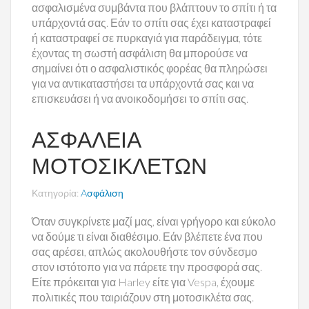
ασφαλισμένα συμβάντα που βλάπτουν το σπίτι ή τα
υπάρχοντά σας.
Εάν το σπίτι σας έχει καταστραφεί
ή καταστραφεί σε πυρκαγιά για παράδειγμα, τότε
έχοντας τη σωστή ασφάλιση θα μπορούσε να
σημαίνει ότι ο ασφαλιστικός φορέας θα πληρώσει
για να αντικαταστήσει τα υπάρχοντά σας και να
επισκευάσει ή να ανοικοδομήσει το σπίτι σας.
ΑΣΦΆΛΕΙΑ
ΜΟΤΟΣΙΚΛΕΤΏΝ
Κατηγορία:
Aσφάλιση
Όταν συγκρίνετε μαζί μας, είναι γρήγορο και εύκολο
να δούμε τι είναι διαθέσιμο.
Εάν βλέπετε ένα που
σας αρέσει, απλώς ακολουθήστε τον σύνδεσμο
στον ιστότοπο για να πάρετε την προσφορά σας.
Είτε πρόκειται για Harley είτε για Vespa, έχουμε
πολιτικές που ταιριάζουν στη
μοτοσικλέτα
σας.