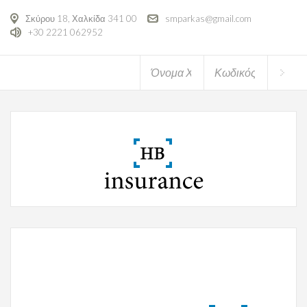
Σκύρου 18, Χαλκίδα 341 00
smparkas@gmail.com
+30 2221 062952