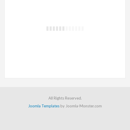
Οικονομικός Ισολογισμός
“Ισολογισμός είναι η λογιστική κατάσταση με την οποία εμφανίζονται συνοπτικά τα περιουσιακά στοιχεία της επιχείρησης και η αξία τους, σε ορισμένη χρονική στιγμή εκφρασμένα με το ίδιο νόμισμα..”
All Rights Reserved.
Joomla Templates
by Joomla-Monster.com