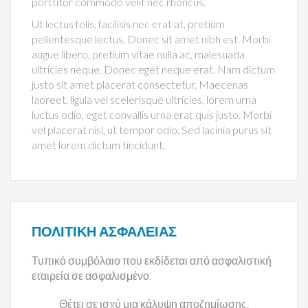
porttitor commodo velit nec rhoncus.
Ut lectus felis, facilisis nec erat at, pretium
pellentesque lectus. Donec sit amet nibh est. Morbi
augue libero, pretium vitae nulla ac, malesuada
ultricies neque. Donec eget neque erat. Nam dictum
justo sit amet placerat consectetur. Maecenas
laoreet, ligula vel scelerisque ultricies, lorem urna
luctus odio, eget convallis urna erat quis justo. Morbi
vel placerat nisl, ut tempor odio. Sed lacinia purus sit
amet lorem dictum tincidunt.
ΠΟΛΙΤΙΚΉ ΑΣΦΑΛΕΊΑΣ
Τυπικό συμβόλαιο που εκδίδεται από ασφαλιστική
εταιρεία σε ασφαλισμένο.
Θέτει σε ισχύ μια κάλυψη αποζημίωσης.