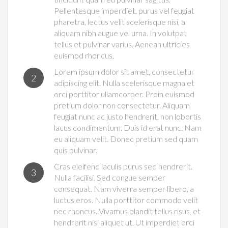
Pellentesque imperdiet, purus vel feugiat
pharetra, lectus velit scelerisque nisi, a
aliquam nibh augue vel urna. In volutpat
tellus et pulvinar varius. Aenean ultricies
euismod rhoncus.
Lorem ipsum dolor sit amet, consectetur
2
adipiscing elit. Nulla scelerisque magna et
orci porttitor ullamcorper. Proin euismod
pretium dolor non consectetur. Aliquam
feugiat nunc ac justo hendrerit, non lobortis
lacus condimentum. Duis id erat nunc. Nam
eu aliquam velit. Donec pretium sed quam
quis pulvinar.
Cras eleifend iaculis purus sed hendrerit.
3
Nulla facilisi. Sed congue semper
consequat. Nam viverra semper libero, a
luctus eros. Nulla porttitor commodo velit
nec rhoncus. Vivamus blandit tellus risus, et
hendrerit nisi aliquet ut. Ut imperdiet orci