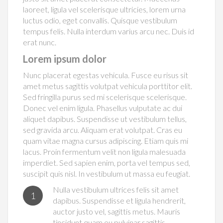
laoreet, ligula vel scelerisque ultricies, lorem urna
luctus odio, eget convallis. Quisque vestibulum
tempus felis. Nulla interdum varius arcu nec. Duis id
erat nunc.
Lorem ipsum dolor
Nunc placerat egestas vehicula. Fusce eu risus sit
amet metus sagittis volutpat vehicula porttitor elit.
Sed fringilla purus sed mi scelerisque scelerisque.
Donec vel enim ligula. Phasellus vulputate ac dui
aliquet dapibus. Suspendisse ut vestibulum tellus,
sed gravida arcu. Aliquam erat volutpat. Cras eu
quam vitae magna cursus adipiscing. Etiam quis mi
lacus. Proin fermentum velit non ligula malesuada
imperdiet. Sed sapien enim, porta vel tempus sed,
suscipit quis nisl. In vestibulum ut massa eu feugiat.
Nulla vestibulum ultrices felis sit amet
1
dapibus. Suspendisse et ligula hendrerit,
auctor justo vel, sagittis metus. Mauris
tincidunt quam eu pulvinar sagittis.