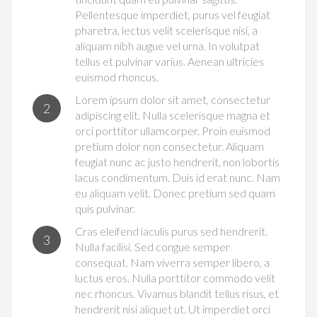
Pellentesque imperdiet, purus vel feugiat
pharetra, lectus velit scelerisque nisi, a
aliquam nibh augue vel urna. In volutpat
tellus et pulvinar varius. Aenean ultricies
euismod rhoncus.
Lorem ipsum dolor sit amet, consectetur
2
adipiscing elit. Nulla scelerisque magna et
orci porttitor ullamcorper. Proin euismod
pretium dolor non consectetur. Aliquam
feugiat nunc ac justo hendrerit, non lobortis
lacus condimentum. Duis id erat nunc. Nam
eu aliquam velit. Donec pretium sed quam
quis pulvinar.
Cras eleifend iaculis purus sed hendrerit.
3
Nulla facilisi. Sed congue semper
consequat. Nam viverra semper libero, a
luctus eros. Nulla porttitor commodo velit
nec rhoncus. Vivamus blandit tellus risus, et
hendrerit nisi aliquet ut. Ut imperdiet orci