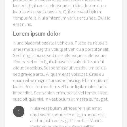
laoreet, ligula vel scelerisque ultricies, lorem urna
luctus odio, eget convallis. Quisque vestibulum
tempus felis. Nulla interdum varius arcu nec. Duis id
erat nunc.
Lorem ipsum dolor
Nunc placerat egestas vehicula. Fusce eu risus sit
amet metus sagittis volutpat vehicula porttitor elit.
Sed fringilla purus sed mi scelerisque scelerisque.
Donec vel enim ligula. Phasellus vulputate ac dui
aliquet dapibus. Suspendisse ut vestibulum tellus,
sed gravida arcu. Aliquam erat volutpat. Cras eu
quam vitae magna cursus adipiscing. Etiam quis mi
lacus. Proin fermentum velit non ligula malesuada
imperdiet. Sed sapien enim, porta vel tempus sed,
suscipit quis nisl. In vestibulum ut massa eu feugiat.
Nulla vestibulum ultrices felis sit amet
1
dapibus. Suspendisse et ligula hendrerit,
auctor justo vel, sagittis metus. Mauris
tincidunt quam eu pulvinar sagittis.