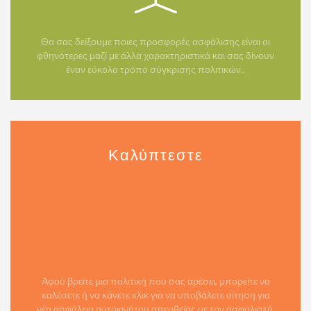
Θα σας δείξουμε ποιες προσφορές ασφάλισης είναι οι
φθηνότερες μαζί με άλλα χαρακτηριστικά και σας δίνουν
έναν εύκολο τρόπο σύγκρισης πολιτικών..
Καλύπτεστε
Αφού βρείτε μια πολιτική που σας αρέσει, μπορείτε να
καλέσετε ή να κάνετε κλικ για να υποβάλετε αίτηση για
νέα ασφάλεια αυτοκινήτου απευθείας με τον ασφαλιστή.