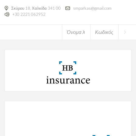
Σκύρου 18, Χαλκίδα 341 00
smparkas@gmail.com
+30 2221 062952