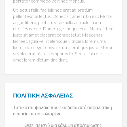
porttitor commodo velit nec rhoncus.
Ut lectus felis, facilisis nec erat at, pretium
pellentesque lectus. Donec sit amet nibh est. Morbi
augue libero, pretium vitae nulla ac, malesuada
ultricies neque. Donec eget neque erat. Nam dictum
justo sit amet placerat consectetur. Maecenas
laoreet, ligula vel scelerisque ultricies, lorem urna
luctus odio, eget convallis urna erat quis justo. Morbi
vel placerat nisl, ut tempor odio. Sed lacinia purus sit
amet lorem dictum tincidunt.
ΠΟΛΙΤΙΚΉ ΑΣΦΑΛΕΊΑΣ
Τυπικό συμβόλαιο που εκδίδεται από ασφαλιστική
εταιρεία σε ασφαλισμένο.
Θέτει σε ισχύ μια κάλυψη αποζημίωσης.