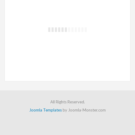
Οικονομικός Ισολογισμός
“Ισολογισμός είναι η λογιστική κατάσταση με την οποία εμφανίζονται συνοπτικά τα περιουσιακά στοιχεία της επιχείρησης και η αξία τους, σε ορισμένη χρονική στιγμή εκφρασμένα με το ίδιο νόμισμα..”
All Rights Reserved.
Joomla Templates
by Joomla-Monster.com