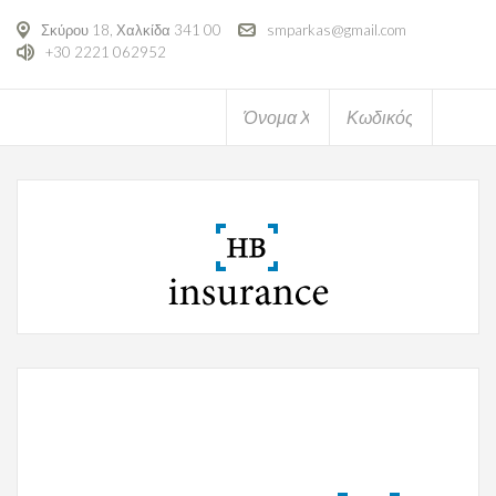
Σκύρου 18, Χαλκίδα 341 00
smparkas@gmail.com
+30 2221 062952