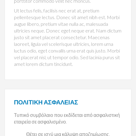
porttitor commodo velit nec rhoncus.
Ut lectus felis, facilisis nec erat at, pretium
pellentesque lectus. Donec sit amet nibh est. Morbi
augue libero, pretium vitae nulla ac, malesuada
ultricies neque. Donec eget neque erat. Nam dictum
justo sit amet placerat consectetur. Maecenas
laoreet, ligula vel scelerisque ultricies, lorem urna
luctus odio, eget convallis urna erat quis justo. Morbi
vel placerat nisl, ut tempor odio. Sed lacinia purus sit
amet lorem dictum tincidunt.
ΠΟΛΙΤΙΚΉ ΑΣΦΑΛΕΊΑΣ
Τυπικό συμβόλαιο που εκδίδεται από ασφαλιστική
εταιρεία σε ασφαλισμένο.
Θέτει σε ισχύ μια κάλυψη αποζημίωσης.