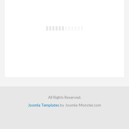
Οικονομικός Ισολογισμός
“Ισολογισμός είναι η λογιστική κατάσταση με την οποία εμφανίζονται συνοπτικά τα περιουσιακά στοιχεία της επιχείρησης και η αξία τους, σε ορισμένη χρονική στιγμή εκφρασμένα με το ίδιο νόμισμα..”
All Rights Reserved.
Joomla Templates
by Joomla-Monster.com