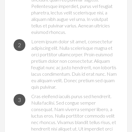
Pellentesque imperdiet, purus vel feugiat
pharetra, lectus velit scelerisque nisi, a
aliquam nibh augue vel urna. In volutpat
tellus et pulvinar varius. Aenean ultricies
euismod rhoncus.
Lorem ipsum dolor sit amet, consectetur
2
adipiscing elit. Nulla scelerisque magna et
orci porttitor ullamcorper. Proin euismod
pretium dolor non consectetur. Aliquam
feugiat nunc ac justo hendrerit, non lobortis
lacus condimentum. Duis id erat nunc. Nam
eu aliquam velit. Donec pretium sed quam
quis pulvinar.
Cras eleifend iaculis purus sed hendrerit.
3
Nulla facilisi. Sed congue semper
consequat. Nam viverra semper libero, a
luctus eros. Nulla porttitor commodo velit
nec rhoncus. Vivamus blandit tellus risus, et
hendrerit nisi aliquet ut. Ut imperdiet orci