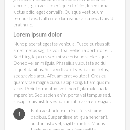
laoreet, ligula vel scelerisque ultricies, lorem urna
luctus odio, eget convallis. Quisque vestibulum
tempus felis. Nulla interdum varius arcu nec. Duis id
erat nunc.
Lorem ipsum dolor
Nunc placerat egestas vehicula. Fusce eu risus sit
amet metus sagittis volutpat vehicula porttitor elit.
Sed fringilla purus sed mi scelerisque scelerisque.
Donec vel enim ligula. Phasellus vulputate ac dui
aliquet dapibus. Suspendisse ut vestibulum tellus,
sed gravida arcu. Aliquam erat volutpat. Cras eu
quam vitae magna cursus adipiscing. Etiam quis mi
lacus. Proin fermentum velit non ligula malesuada
imperdiet. Sed sapien enim, porta vel tempus sed,
suscipit quis nisl. In vestibulum ut massa eu feugiat.
Nulla vestibulum ultrices felis sit amet
1
dapibus. Suspendisse et ligula hendrerit,
auctor justo vel, sagittis metus. Mauris
tincidunt quam eu pulvinar sagittis.