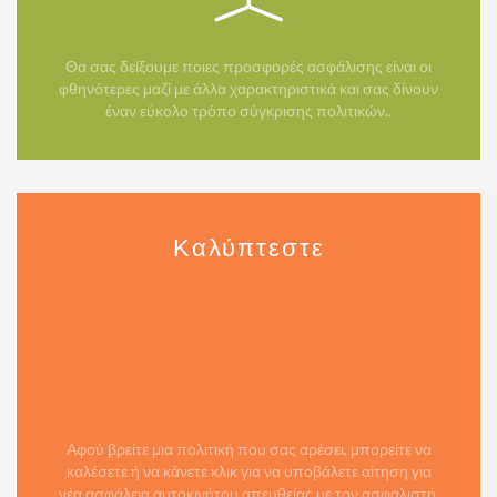
Θα σας δείξουμε ποιες προσφορές ασφάλισης είναι οι
φθηνότερες μαζί με άλλα χαρακτηριστικά και σας δίνουν
έναν εύκολο τρόπο σύγκρισης πολιτικών..
Καλύπτεστε
Αφού βρείτε μια πολιτική που σας αρέσει, μπορείτε να
καλέσετε ή να κάνετε κλικ για να υποβάλετε αίτηση για
νέα ασφάλεια αυτοκινήτου απευθείας με τον ασφαλιστή.